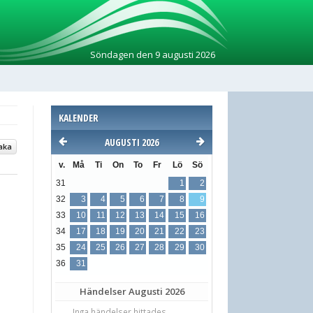
Söndagen den 9 augusti 2026
KALENDER
AUGUSTI 2026
aka
v.
Må
Ti
On
To
Fr
Lö
Sö
31
1
2
32
3
4
5
6
7
8
9
33
10
11
12
13
14
15
16
34
17
18
19
20
21
22
23
35
24
25
26
27
28
29
30
36
31
Händelser
Augusti 2026
Inga händelser hittades