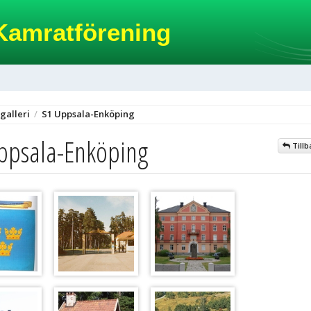
Kamratförening
galleri
/
S1 Uppsala-Enköping
ppsala-Enköping
Tillb