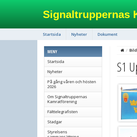
Signaltruppernas 
Startsida
Nyheter
Dokument
/
Bild
MENY
S1 U
Startsida
Nyheter
På gång våren och hösten
2026
Om Signaltruppernas
Kamratförening
Fälttelegrafisten
Stadgar
Styrelsens
sammansättning